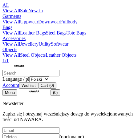
All
View All
Sale
New in
Garments
View All
Uppwear
Downwear
Fullbody
Bags
View All
Leather Bags
Steel Bags
Tote Bags
Accessories
View All
Jewellery
Utility
Softwear
Objects
View All
Steel Objects
Leather Objects
1/1
Language / pl
Account
Wishlist
Cart
(0)
Menu
(0)
Newsletter
Zapisz się i otrzymaj wcześniejszy dostęp do wyselekcjonowanych
treści od NAWARA.
(opcjonalne)